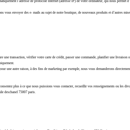
iquement l’adresse de protocole Internet (adresse IP) de votre ordinateur, qui nous permet d’ob
ns vous envoyer des e- mails au sujet de notre boutique, de nouveaux produits et d’autres mises
 une transaction, vérifier votre carte de crédit, passer une commande, planifier une livraison
uniquement.
ur une autre raison, à des fins de marketing par exemple, nous vous demanderons directement 
onsentez plus à ce que nous puissions vous contacter, recueillir vos renseignements ou les div
ile deschanel 75007 paris.