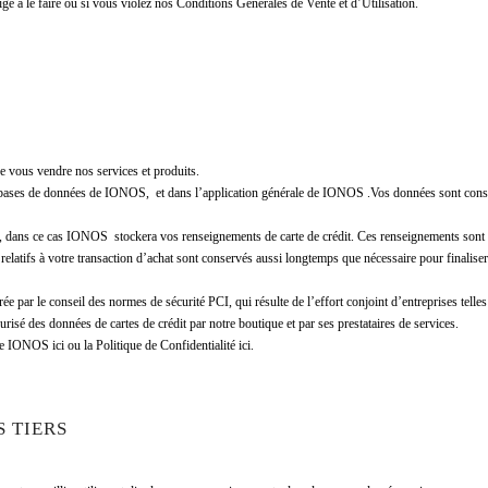
e à le faire ou si vous violez nos Conditions Générales de Vente et d’Utilisation.
e vous vendre nos services et produits.
 bases de données de IONOS, et dans l’application générale de IONOS .Vos données sont conser
rect, dans ce cas IONOS stockera vos renseignements de carte de crédit. Ces renseignements sont
elatifs à votre transaction d’achat sont conservés aussi longtemps que nécessaire pour finali
ée par le conseil des normes de sécurité PCI, qui résulte de l’effort conjoint d’entreprises tel
isé des données de cartes de crédit par notre boutique et par ses prestataires de services.
e IONOS ici ou la Politique de Confidentialité ici.
S TIERS