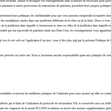
ent recueillir, utiliser et divulguer vos renseignements dans la mesure du nécessaire pour pouvo
 de paiement et autres processeurs de transactions de paiement, possèdent leurs propres politiq
tivement leurs politiques de confidentialité pour que vous puissiez comprendre la manière dont
r des installations situées dans une juridiction différente de la vôtre ou de la nôtre. Donc si vou
 de la juridiction dans laquelle ce fournisseur se situe ou celles de la juridiction dans laquelle se
 traitée par une passerelle de paiement située aux États-Unis, les renseignements vous appartenan
é vers le site web ou l’application d’un tiers, vous n’êtes plus régi par la présente Politique de
liens présents sur notre site. Nous n’assumons aucune responsabilité quant aux pratiques de conf
nnables et suivons les meilleures pratiques de l’industrie pour nous assurer qu’elles ne soient
chiffrées par le biais de l’utilisation du protocole de sécurisation SSL et conservées avec un 
toutes les exigences de la norme PCI-DSS et mettons en œuvre des normes supplémentaires génér