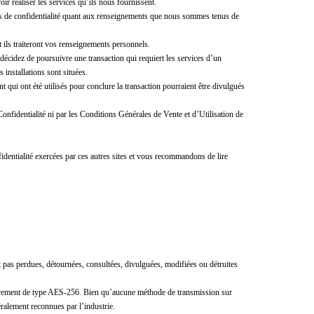
ir réaliser les services qu’ils nous fournissent.
ues de confidentialité quant aux renseignements que nous sommes tenus de
 ils traiteront vos renseignements personnels.
s décidez de poursuivre une transaction qui requiert les services d’un
s installations sont situées.
t qui ont été utilisés pour conclure la transaction pourraient être divulgués
 Confidentialité ni par les Conditions Générales de Vente et d’Utilisation de
identialité exercées par ces autres sites et vous recommandons de lire
 pas perdues, détournées, consultées, divulguées, modifiées ou détruites
chiffrement de type AES-256. Bien qu’aucune méthode de transmission sur
alement reconnues par l’industrie.