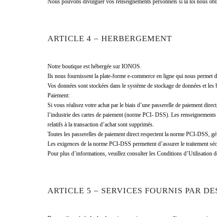
Nous pouvons divulguer vos renseignements personnels si la loi nous oblig
ARTICLE 4 – HERBERGEMENT
Notre boutique est hébergée sur IONOS.
Ils nous fournissent la plate-forme e-commerce en ligne qui nous permet d
Vos données sont stockées dans le système de stockage de données et les
Paiement:
Si vous réalisez votre achat par le biais d’une passerelle de paiement di
l’industrie des cartes de paiement (norme PCI- DSS). Les renseignements r
relatifs à la transaction d’achat sont supprimés.
Toutes les passerelles de paiement direct respectent la norme PCI-DSS, gér
Les exigences de la norme PCI-DSS permettent d’assurer le traitement sécur
Pour plus d’informations, veuillez consulter les Conditions d’Utilisation d
ARTICLE 5 – SERVICES FOURNIS PAR DE