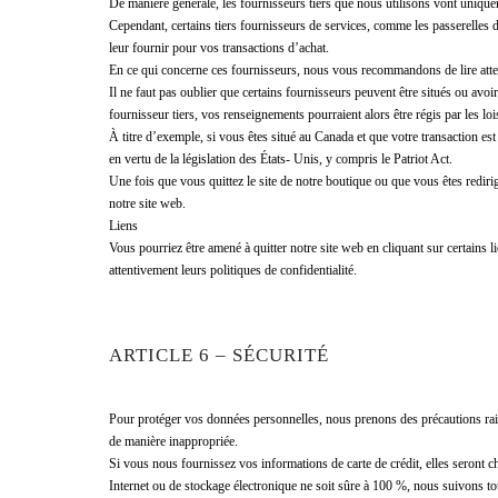
De manière générale, les fournisseurs tiers que nous utilisons vont uniquem
Cependant, certains tiers fournisseurs de services, comme les passerelles
leur fournir pour vos transactions d’achat.
En ce qui concerne ces fournisseurs, nous vous recommandons de lire atten
Il ne faut pas oublier que certains fournisseurs peuvent être situés ou avoi
fournisseur tiers, vos renseignements pourraient alors être régis par les lois
À titre d’exemple, si vous êtes situé au Canada et que votre transaction est
en vertu de la législation des États- Unis, y compris le Patriot Act.
Une fois que vous quittez le site de notre boutique ou que vous êtes redirig
notre site web.
Liens
Vous pourriez être amené à quitter notre site web en cliquant sur certains 
attentivement leurs politiques de confidentialité.
ARTICLE 6 – SÉCURITÉ
Pour protéger vos données personnelles, nous prenons des précautions raiso
de manière inappropriée.
Si vous nous fournissez vos informations de carte de crédit, elles seront 
Internet ou de stockage électronique ne soit sûre à 100 %, nous suivons 