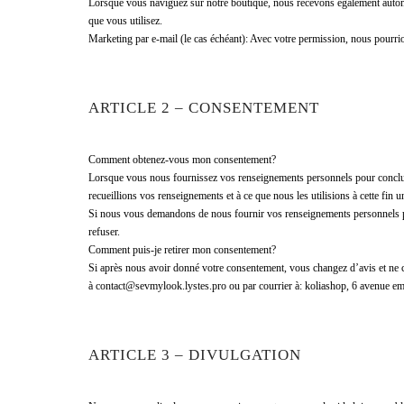
Lorsque vous naviguez sur notre boutique, nous recevons également automat
que vous utilisez.
Marketing par e-mail (le cas échéant): Avec votre permission, nous pourrio
ARTICLE 2 – CONSENTEMENT
Comment obtenez-vous mon consentement?
Lorsque vous nous fournissez vos renseignements personnels pour conclure
recueillions vos renseignements et à ce que nous les utilisions à cette fin 
Si nous vous demandons de nous fournir vos renseignements personnels po
refuser.
Comment puis-je retirer mon consentement?
Si après nous avoir donné votre consentement, vous changez d’avis et ne c
à contact@sevmylook.lystes.pro ou par courrier à: koliashop, 6 avenue em
ARTICLE 3 – DIVULGATION