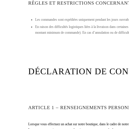
RÈGLES ET RESTRICTIONS CONCERNAN
Les commandes sont expédiées uniquement pendant les jours ouvrables
En raison des difficultés logistiques liées à la livraison dans certa
montant minimum de commande). En cas d’annulation ou de difficultés
DÉCLARATION DE CON
ARTICLE 1 – RENSEIGNEMENTS PERSON
Lorsque vous effectuez un achat sur notre boutique, dans le cadre de notre